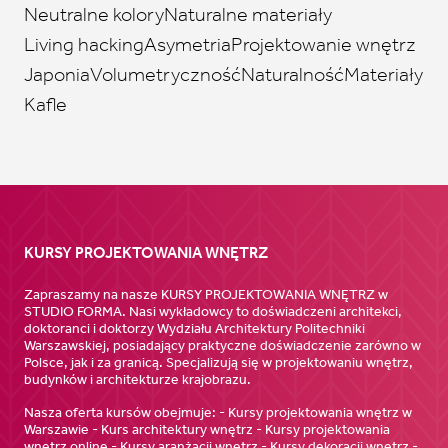
Neutralne kolory
Naturalne materiały
Living hacking
Asymetria
Projektowanie wnętrz
Japonia
Volumetryczność
Naturalność
Materiały
Kafle
KURSY PROJEKTOWANIA WNĘTRZ
Zapraszamy na nasze KURSY PROJEKTOWANIA WNĘTRZ w
STUDIO FORMA. Nasi wykładowcy to doświadczeni architekci,
doktoranci i doktorzy Wydziału Architektury Politechniki
Warszawskiej, posiadający praktyczne doświadczenie zarówno w
Polsce, jak i za granicą. Specjalizują się w projektowaniu wnętrz,
budynków i architekturze krajobrazu.
Nasza oferta kursów obejmuje: - Kursy projektowania wnętrz w
Warszawie - Kurs architektury wnętrz - Kursy projektowania
wnętrz online - Kursy aranżacji wnętrz - Kursy dekoracji wnętrz -