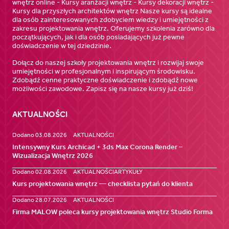
wnętrz online - Kursy aranżacji wnętrz - Kursy dekoracji wnętrz -
Kursy dla przyszłych architektów wnętrz Nasze kursy są idealne
dla osób zainteresowanych zdobyciem wiedzy i umiejętności z
zakresu projektowania wnętrz. Oferujemy szkolenia zarówno dla
początkujących, jak i dla osób posiadających już pewne
doświadczenie w tej dziedzinie.
Dołącz do naszej szkoły projektowania wnętrz i rozwijaj swoje
umiejętności w profesjonalnym i inspirującym środowisku.
Zdobądź cenne praktyczne doświadczenie i zdobądź nowe
możliwości zawodowe. Zapisz się na nasze kursy już dziś!
AKTUALNOŚCI
Dodano 03.08.2026
AKTUALNOŚCI
Intensywny Kurs Archicad + 3ds Max Corona Render –
Wizualizacja Wnętrz 2026
Dodano 02.08.2026
AKTUALNOŚCI
ARTYKUŁY
Kurs projektowania wnętrz — checklista pytań do klienta
Dodano 28.07.2026
AKTUALNOŚCI
Firma MALOW poleca kursy projektowania wnętrz Studio Forma