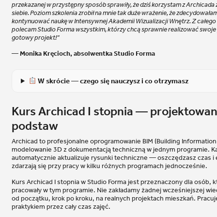
przekazanej w przystępny sposób sprawiły, że dziś korzystam z Archicada
siebie. Poziom szkolenia zrobił na mnie tak duże wrażenie, że zdecydowałam 
kontynuować naukę w Intensywnej Akademii Wizualizacji Wnętrz. Z całego s
polecam Studio Forma wszystkim, którzy chcą sprawnie realizować swoje
gotowy projekt!”
— Monika Kręcioch, absolwentka Studio Forma
W skrócie — czego się nauczysz i co otrzymasz
Kurs Archicad I stopnia — projektowa
podstaw
Archicad to profesjonalne oprogramowanie BIM (Building Information 
modelowanie 3D z dokumentacją techniczną w jednym programie. K
automatycznie aktualizuje rysunki techniczne — oszczędzasz czas i e
zdarzają się przy pracy w kilku różnych programach jednocześnie.
Kurs Archicad I stopnia w Studio Forma jest przeznaczony dla osób, k
pracowały w tym programie. Nie zakładamy żadnej wcześniejszej w
od początku, krok po kroku, na realnych projektach mieszkań. Pracu
praktykiem przez cały czas zajęć.