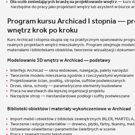
Dla osób zmieniających branżę na projektowanie wnętrz
— kurs da
niezbędne do pracy jako projektant wnętrz lub asystent w biurze a
Program kursu Archicad I stopnia — p
wnętrz krok po kroku
Kurs Archicad I stopnia skupia się na praktycznym opanowaniu prog
realnych projektach wnętrz mieszkalnych. Program obejmuje modelo
materiałami i bibliotekami obiektów, tworzenie wizualizacji i dokumen
Modelowanie 3D wnętrz w Archicad — podstawy
Interfejs Archicad — okna widokowe, nawigacja, palety narzędzi
Tworzenie modelu mieszkania zgodnie z rzeczywistymi wymiarami
Projektowanie ścian, podłóg, stropów, sufitów podwieszanych
Drzwi, okna, schody — parametryczne elementy budowlane
Praca na warstwach dla lepszej organizacji projektu
Narzędzie strop — niestandardowe podłogi i sufity podwieszane
Biblioteki obiektów i materiały wykończeniowe w Archicad
Import mebli i obiektów z bibliotek zewnętrznych (KLER, MARTEL
Tworzenie i edycja materiałów — drewno, płytki, farby, tkaniny, met
Ustawianie oświetlenia i parametrów świetlnych w scenie
Praca z zewnętrznymi teksturami