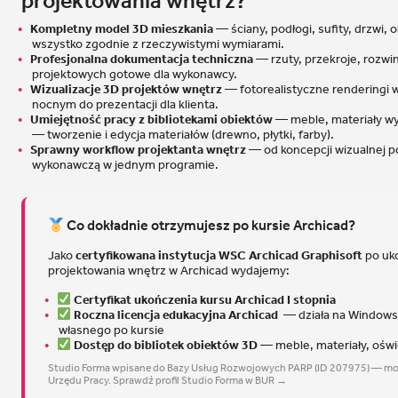
projektowania wnętrz?
Kompletny model 3D mieszkania
— ściany, podłogi, sufity, drzwi,
wszystko zgodnie z rzeczywistymi wymiarami.
Profesjonalna dokumentacja techniczna
— rzuty, przekroje, rozwi
projektowych gotowe dla wykonawcy.
Wizualizacje 3D projektów wnętrz
— fotorealistyczne renderingi 
nocnym do prezentacji dla klienta.
Umiejętność pracy z bibliotekami obiektów
— meble, materiały wy
— tworzenie i edycja materiałów (drewno, płytki, farby).
Sprawny workflow projektanta wnętrz
— od koncepcji wizualnej 
wykonawczą w jednym programie.
Co dokładnie otrzymujesz po kursie Archicad?
Jako
certyfikowana instytucja WSC Archicad Graphisoft
po uk
projektowania wnętrz w Archicad wydajemy:
Certyfikat ukończenia kursu Archicad I stopnia
Roczna licencja edukacyjna Archicad
— działa na Windows 
własnego po kursie
Dostęp do bibliotek obiektów 3D
— meble, materiały, oświ
Studio Forma wpisane do Bazy Usług Rozwojowych PARP (ID 207975) — mo
Urzędu Pracy.
Sprawdź profil Studio Forma w BUR →