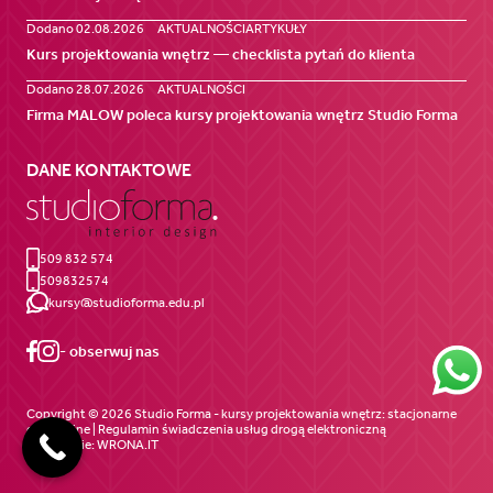
Dodano 02.08.2026
AKTUALNOŚCI
ARTYKUŁY
Kurs projektowania wnętrz — checklista pytań do klienta
Dodano 28.07.2026
AKTUALNOŚCI
Firma MALOW poleca kursy projektowania wnętrz Studio Forma
DANE KONTAKTOWE
509 832 574
509832574
kursy@studioforma.edu.pl
- obserwuj nas
Copyright © 2026 Studio Forma - kursy projektowania wnętrz: stacjonarne
oraz online | Regulamin świadczenia
usług drogą elektroniczną
Wykonanie:
WRONA.IT