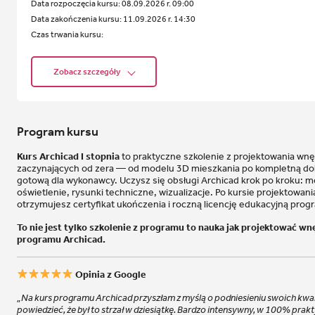
Data rozpoczęcia kursu:
08.09.2026 r. 09:00
Data zakończenia kursu:
11.09.2026 r. 14:30
Czas trwania kursu:
Zobacz szczegóły
Program kursu
Kurs Archicad I stopnia
to praktyczne szkolenie z projektowania wnę
zaczynających od zera — od modelu 3D mieszkania po kompletną d
gotową dla wykonawcy. Uczysz się obsługi Archicad krok po kroku: m
oświetlenie, rysunki techniczne, wizualizacje. Po kursie projektowan
otrzymujesz certyfikat ukończenia i roczną licencję edukacyjną prog
To nie jest tylko szkolenie z programu to nauka jak projektować w
programu Archicad.
Opinia z Google
„Na kurs programu Archicad przyszłam z myślą o podniesieniu swoich kwali
powiedzieć, że był to strzał w dziesiątkę. Bardzo intensywny, w 100% pra