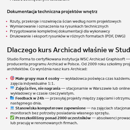
Dokumentacja techniczna projektów wnętrz
Rzuty, przekroje i rozwinięcia ścian według norm projektowych
Wymiarowanie i oznaczenia na rysunkach technicznych
Przygotowanie kompletnej dokumentacji dla wykonawcy
Drukowanie i eksport rysunków w różnych formatach (PDF, DWG)
Dlaczego kurs Archicad właśnie w Stu
Studio Forma to certyfikowana instytucja WSC Archicad Graphisoft 
producenta programu Archicad w Polsce. Od 2009 roku szkolimy proj
architektów. Co wyróżnia nasz kurs Archicad:
Małe grupy max 4 osoby
— wykładowca poświęca czas każdemu 
zajęcia indywidualne 1:1.
Zajęcia live, nie nagrania
— stacjonarnie w Warszawie lub online 
wykładowcy w czasie rzeczywistym.
Feedback w 24h
— przesyłaj projekty między zajęciami i otrzym
następnego dnia.
Stanowiska komputerowe zapewnione
— na zajęciach stacjona
monitorach bez potrzeby posiadania własnego sprzętu.
Przeszkoliliśmy ponad 2000 uczestników
— absolwenci prowad
lub pracują w renomowanych firmach.