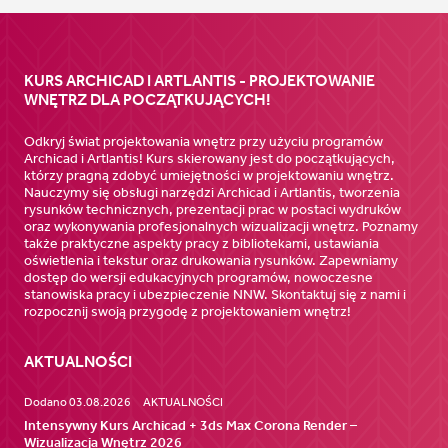
KURS ARCHICAD I ARTLANTIS - PROJEKTOWANIE
WNĘTRZ DLA POCZĄTKUJĄCYCH!
Odkryj świat projektowania wnętrz przy użyciu programów
Archicad i Artlantis! Kurs skierowany jest do początkujących,
którzy pragną zdobyć umiejętności w projektowaniu wnętrz.
Nauczymy się obsługi narzędzi Archicad i Artlantis, tworzenia
rysunków technicznych, prezentacji prac w postaci wydruków
oraz wykonywania profesjonalnych wizualizacji wnętrz. Poznamy
także praktyczne aspekty pracy z bibliotekami, ustawiania
oświetlenia i tekstur oraz drukowania rysunków. Zapewniamy
dostęp do wersji edukacyjnych programów, nowoczesne
stanowiska pracy i ubezpieczenie NNW. Skontaktuj się z nami i
rozpocznij swoją przygodę z projektowaniem wnętrz!
AKTUALNOŚCI
Dodano 03.08.2026
AKTUALNOŚCI
Intensywny Kurs Archicad + 3ds Max Corona Render –
Wizualizacja Wnętrz 2026