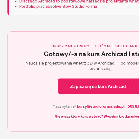
Dlaczego Archicad to podstawowe narzędzie projektanta wnę
Portfolio prac absolwentów Studio Forma →
GRUPY MAX 4 OSOBY — ILOŚĆ MIEJSC OGRANI
Gotowy/-a na kurs Archicad I st
Naucz się projektowania wnętrz 3D w Archicad — od mode
techniczną.
Zapisz się na kurs Archicad →
Masz pytania?
kursy@studioforma.edu.pl
|
509 8
Nie wiesz który kurs wybrać? Wypełnij krótką anki