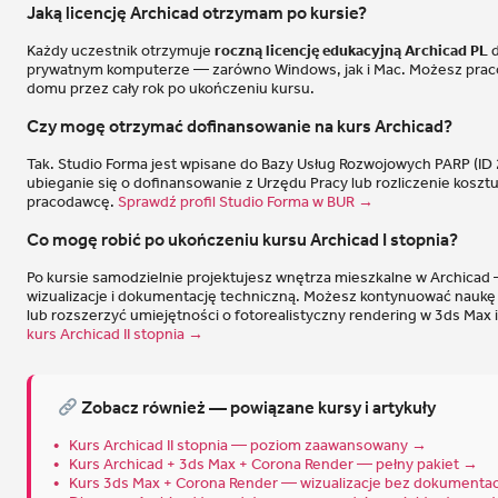
Jaką licencję Archicad otrzymam po kursie?
Każdy uczestnik otrzymuje
roczną licencję edukacyjną Archicad PL
d
prywatnym komputerze — zarówno Windows, jak i Mac. Możesz prac
domu przez cały rok po ukończeniu kursu.
Czy mogę otrzymać dofinansowanie na kurs Archicad?
Tak. Studio Forma jest wpisane do Bazy Usług Rozwojowych PARP (ID
ubieganie się o dofinansowanie z Urzędu Pracy lub rozliczenie kosztu
pracodawcę.
Sprawdź profil Studio Forma w BUR →
Co mogę robić po ukończeniu kursu Archicad I stopnia?
Po kursie samodzielnie projektujesz wnętrza mieszkalne w Archicad
wizualizacje i dokumentację techniczną. Możesz kontynuować naukę n
lub rozszerzyć umiejętności o fotorealistyczny rendering w 3ds Max 
kurs Archicad II stopnia →
Zobacz również — powiązane kursy i artykuły
Kurs Archicad II stopnia — poziom zaawansowany →
Kurs Archicad + 3ds Max + Corona Render — pełny pakiet →
Kurs 3ds Max + Corona Render — wizualizacje bez dokumentac