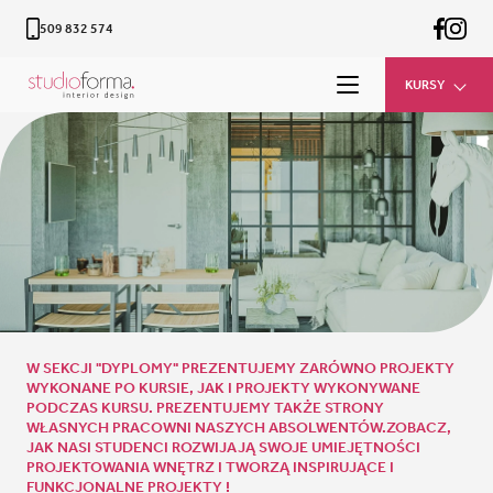
509 832 574
KURSY
W SEKCJI "DYPLOMY" PREZENTUJEMY ZARÓWNO PROJEKTY
WYKONANE PO KURSIE, JAK I PROJEKTY WYKONYWANE
PODCZAS KURSU. PREZENTUJEMY TAKŻE STRONY
WŁASNYCH PRACOWNI NASZYCH ABSOLWENTÓW.ZOBACZ,
JAK NASI STUDENCI ROZWIJAJĄ SWOJE UMIEJĘTNOŚCI
PROJEKTOWANIA WNĘTRZ I TWORZĄ INSPIRUJĄCE I
FUNKCJONALNE PROJEKTY !