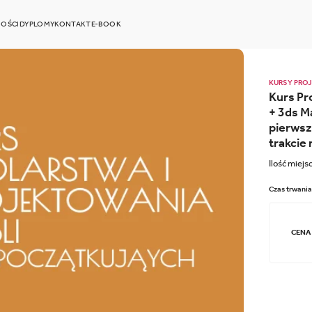
OŚCI
DYPLOMY
KONTAKT
E-BOOK
KURSY PRO
Kurs Pr
+ 3ds Ma
pierwsz
trakcie 
Ilość miejs
Czas trwania
CENA