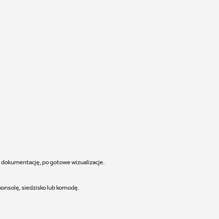
i dokumentację, po gotowe wizualizacje.
konsolę, siedzisko lub komodę.