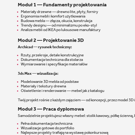
Moduł 1 — Fundamenty projektowania
Materiały drzewne — drewno lite, płyty, forniry
Ergonomia mebli i komfort użytkowania
Budowa mebla — złącza, okucia, konstrukcja
Trendy designu — od minimalizmu po eko-styl
Analiza mebli od IKEA po luksusowe manufaktury
Moduł 2 — Projektowanie 3D
Archicad — rysunek techniczny:
Rzuty, przekroje, detale konstrukcyjne
Dokumentacja techniczna dla stolarza
Wymiarowanie i specyfikacje materiałów
3ds Max — wizualizacja:
Modelowanie 3D mebla od podstaw
Materiały i tekstury drewna
Oświetlenie i renderowanie — mebel jak z katalogu
Twój projekt rośnie z każdym zajęciem — od koncepcji, przez model 3D 
Moduł 3 — Praca dyplomowa
Samodzielnie projektujesz własny mebel: stolik kawowy, półkę ścienną, 
Pełna dokumentacja techniczna
Wizualizacje gotowe do portfolio
Najlepsze projekty trafiają na wystawę pokonkursową