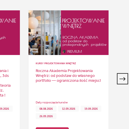
KURSY PROJEKTOWANIA WNĘTRZ
KUR
nia i
Roczna Akademia Projektowania
Ku
, 3ds
Wnętrz: od podstaw do własnego
pr
portfolio — ograniczona ilość miejsc!
Po
teoria
ma
z.
in
a !
Wi
Daty rozpoczęcia kursów
Dat
09.2026
08.08.2026
12.09.2026
19.09.2026
26.09.2026