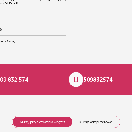
ami
SUS 3.0
.
0
.
 Narodowej
09 832 574
509832574
Kursy projektowania wnętrz
Kursy komputerowe