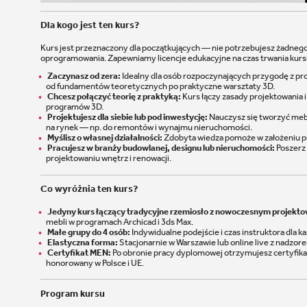
Dla kogo jest ten kurs?
Kurs jest przeznaczony dla początkujących — nie potrzebujesz żadneg
oprogramowania. Zapewniamy licencje edukacyjne na czas trwania kurs
Zaczynasz od zera:
Idealny dla osób rozpoczynających przygodę z p
od fundamentów teoretycznych po praktyczne warsztaty 3D.
Chcesz połączyć teorię z praktyką:
Kurs łączy zasady projektowania 
programów 3D.
Projektujesz dla siebie lub pod inwestycję:
Nauczysz się tworzyć meb
na rynek — np. do remontów i wynajmu nieruchomości.
Myślisz o własnej działalności:
Zdobyta wiedza pomoże w założeniu pr
Pracujesz w branży budowlanej, designu lub nieruchomości:
Poszerz 
projektowaniu wnętrz i renowacji.
Co wyróżnia ten kurs?
Jedyny kurs łączący tradycyjne rzemiosło z nowoczesnym projekt
mebli w programach Archicad i 3ds Max.
Małe grupy do 4 osób:
Indywidualne podejście i czas instruktora dla k
Elastyczna forma:
Stacjonarnie w Warszawie lub online live z nadzor
Certyfikat MEN:
Po obronie pracy dyplomowej otrzymujesz certyfika
honorowany w Polsce i UE.
Program kursu