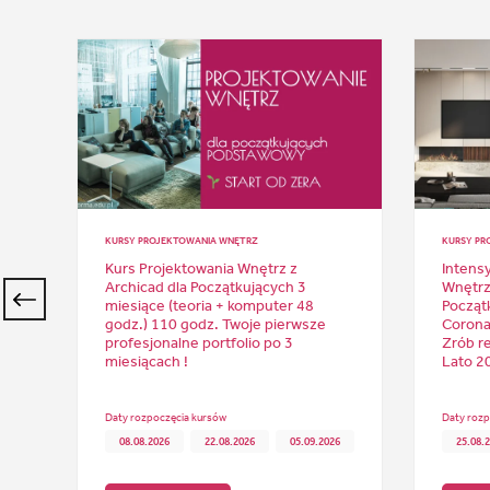
KURSY PROJEKTOWANIA WNĘTRZ
KURSY PR
Kurs Projektowania Wnętrz z
Intens
x)
Archicad dla Początkujących 3
Wnętrz
miesiące (teoria + komputer 48
Począt
do
godz.) 110 godz. Twoje pierwsze
Corona 
profesjonalne portfolio po 3
Zrób re
miesiącach !
Lato 2
Daty rozpoczęcia kursów
Daty rozp
08.08.2026
22.08.2026
05.09.2026
25.08.