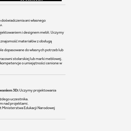
o doświadczenia ani własnego
u.
rojektowaniem i designem mebli. Uczymy
i znajomość materiałów z obsługą
le dopasowane do własnych potrzeb lub
acowni stolarskiej lub marki meblowej.
kompetencje o umiejętności cenione w
owaniem 3D:
Uczymy projektowania
ażdego uczestnika.
em nad projektami.
t Ministerstwa Edukacji Narodowej