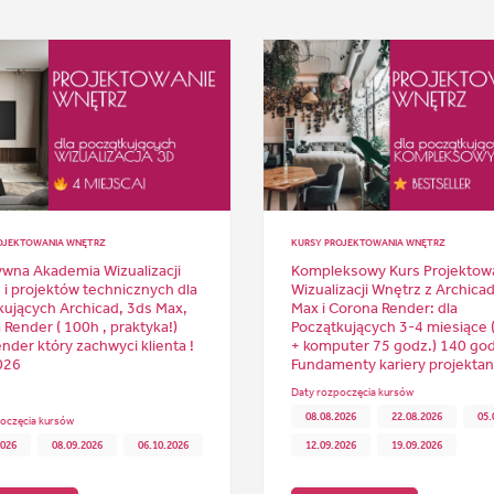
OJEKTOWANIA WNĘTRZ
KURSY PROJEKTOWANIA WNĘTRZ
ywna Akademia Wizualizacji
Kompleksowy Kurs Projektowa
 i projektów technicznych dla
Wizualizacji Wnętrz z Archicad
kujących Archicad, 3ds Max,
Max i Corona Render: dla
Render ( 100h , praktyka!)
Początkujących 3-4 miesiące (
nder który zachwyci klienta !
+ komputer 75 godz.) 140 god
026
Fundamenty kariery projektant
Daty rozpoczęcia kursów
08.08.2026
22.08.2026
05.
oczęcia kursów
2026
08.09.2026
06.10.2026
12.09.2026
19.09.2026