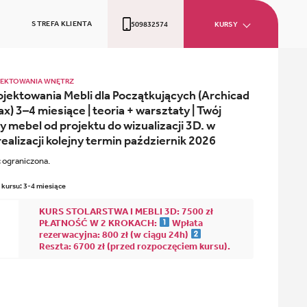
STREFA KLIENTA
509832574
KURSY
JEKTOWANIA WNĘTRZ
ojektowania Mebli dla Początkujących (Archicad
x) 3–4 miesiące | teoria + warsztaty | Twój
y mebel od projektu do wizualizacji 3D. w
realizacji kolejny termin październik 2026
c ograniczona.
 kursu: 3-4 miesiące
KURS STOLARSTWA I MEBLI 3D: 7500 zł
PŁATNOŚĆ W 2 KROKACH:
Wpłata
rezerwacyjna: 800 zł (w ciągu 24h)
Reszta: 6700 zł (przed rozpoczęciem kursu).