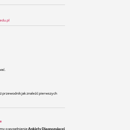
edu.pl
wać.
 przewodnik jak znaleźć pierwszych
ie
simy o wypełnienie
Ankiety Diagnozującej