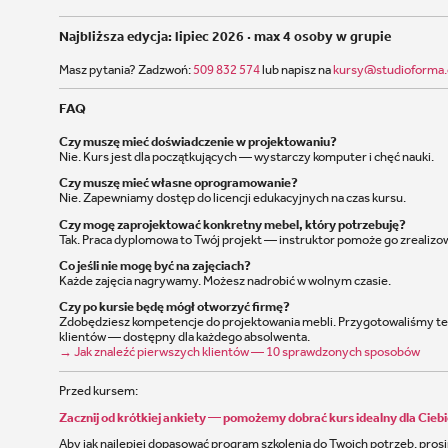
Najbliższa edycja: lipiec 2026 · max 4 osoby w grupie
Masz pytania? Zadzwoń:
509 832 574
lub napisz na
kursy@studioforma.
FAQ
Czy muszę mieć doświadczenie w projektowaniu?
Nie. Kurs jest dla początkujących — wystarczy komputer i chęć nauki.
Czy muszę mieć własne oprogramowanie?
Nie. Zapewniamy dostęp do licencji edukacyjnych na czas kursu.
Czy mogę zaprojektować konkretny mebel, który potrzebuję?
Tak. Praca dyplomowa to Twój projekt — instruktor pomoże go zrealizo
Co jeśli nie mogę być na zajęciach?
Każde zajęcia nagrywamy. Możesz nadrobić w wolnym czasie.
Czy po kursie będę mógł otworzyć firmę?
Zdobędziesz kompetencje do projektowania mebli. Przygotowaliśmy też
klientów — dostępny dla każdego absolwenta.
→ Jak znaleźć pierwszych klientów — 10 sprawdzonych sposobów
Przed kursem:
Zacznij od krótkiej ankiety — pomożemy dobrać kurs idealny dla Cieb
Aby jak najlepiej dopasować program szkolenia do Twoich potrzeb, pro