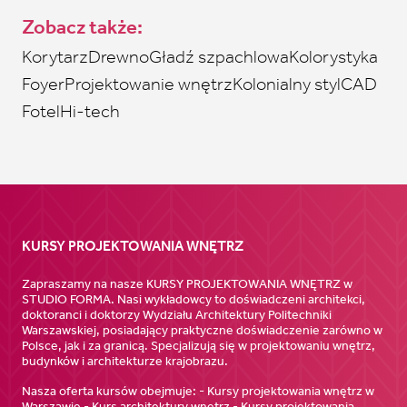
Zobacz także:
Korytarz
Drewno
Gładź szpachlowa
Kolorystyka
Foyer
Projektowanie wnętrz
Kolonialny styl
CAD
Fotel
Hi-tech
KURSY PROJEKTOWANIA WNĘTRZ
Zapraszamy na nasze KURSY PROJEKTOWANIA WNĘTRZ w
STUDIO FORMA. Nasi wykładowcy to doświadczeni architekci,
doktoranci i doktorzy Wydziału Architektury Politechniki
Warszawskiej, posiadający praktyczne doświadczenie zarówno w
Polsce, jak i za granicą. Specjalizują się w projektowaniu wnętrz,
budynków i architekturze krajobrazu.
Nasza oferta kursów obejmuje: - Kursy projektowania wnętrz w
Warszawie - Kurs architektury wnętrz - Kursy projektowania