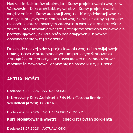
Nasza oferta kursów obejmuje: - Kursy projektowania wnętrz w
Warszawie - Kurs architektury wnętrz - Kursy projektowania
wnętrz online - Kursy aranżacji wnętrz - Kursy dekoracji wnętrz -
Kursy dla przyszłych architektów wnętrz Nasze kursy są idealne
dla osób zainteresowanych zdobyciem wiedzy i umiejętności z
zakresu projektowania wnętrz. Oferujemy szkolenia zarówno dla
początkujących, jak i dla osób posiadających już pewne
doświadczenie w tej dziedzinie.
Dołącz do naszej szkoły projektowania wnętrz i rozwijaj swoje
umiejętności w profesjonalnym i inspirującym środowisku.
Zdobądź cenne praktyczne doświadczenie i zdobądź nowe
możliwości zawodowe. Zapisz się na nasze kursy już dziś!
AKTUALNOŚCI
Dodano 03.08.2026
AKTUALNOŚCI
Intensywny Kurs Archicad + 3ds Max Corona Render –
Wizualizacja Wnętrz 2026
Dodano 02.08.2026
AKTUALNOŚCI
ARTYKUŁY
Kurs projektowania wnętrz — checklista pytań do klienta
Dodano 28.07.2026
AKTUALNOŚCI