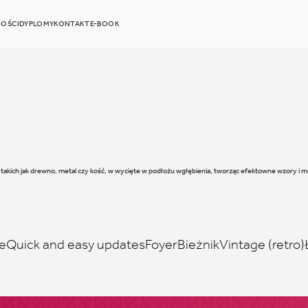
OŚCI
DYPLOMY
KONTAKT
E-BOOK
 takich jak drewno, metal czy kość, w wycięte w podłożu wgłębienia, tworząc efektowne wzory i 
e
Quick and easy updates
Foyer
Bieżnik
Vintage (retro)