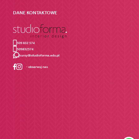
DANE KONTAKTOWE
509 832 574
509832574
kursy@studioforma.edu.pl
- obserwuj nas