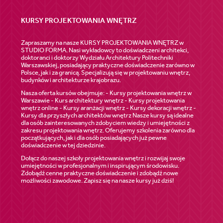
KURSY PROJEKTOWANIA WNĘTRZ
Zapraszamy na nasze KURSY PROJEKTOWANIA WNĘTRZ w
STUDIO FORMA. Nasi wykładowcy to doświadczeni architekci,
doktoranci i doktorzy Wydziału Architektury Politechniki
Warszawskiej, posiadający praktyczne doświadczenie zarówno w
Polsce, jak i za granicą. Specjalizują się w projektowaniu wnętrz,
budynków i architekturze krajobrazu.
Nasza oferta kursów obejmuje: - Kursy projektowania wnętrz w
Warszawie - Kurs architektury wnętrz - Kursy projektowania
wnętrz online - Kursy aranżacji wnętrz - Kursy dekoracji wnętrz -
Kursy dla przyszłych architektów wnętrz Nasze kursy są idealne
dla osób zainteresowanych zdobyciem wiedzy i umiejętności z
zakresu projektowania wnętrz. Oferujemy szkolenia zarówno dla
początkujących, jak i dla osób posiadających już pewne
doświadczenie w tej dziedzinie.
Dołącz do naszej szkoły projektowania wnętrz i rozwijaj swoje
umiejętności w profesjonalnym i inspirującym środowisku.
Zdobądź cenne praktyczne doświadczenie i zdobądź nowe
możliwości zawodowe. Zapisz się na nasze kursy już dziś!