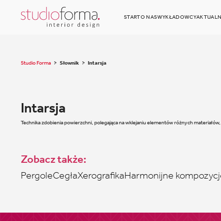
START
O NAS
WYKŁADOWCY
AKTUALN
Studio Forma
>
Słownik
>
Intarsja
Intarsja
Technika zdobienia powierzchni, polegająca na wklejaniu elementów różnych materiałów,
Zobacz także:
Pergole
Cegła
Xerografika
Harmonijne kompozycj