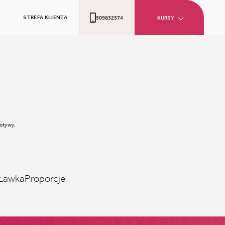
STREFA KLIENTA
509832574
KURSY
motywy.
Ławka
Proporcje