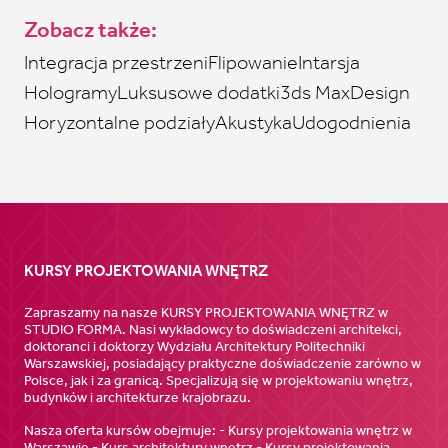
Zobacz także:
Integracja przestrzeni
Flipowanie
Intarsja
Hologramy
Luksusowe dodatki
3ds Max
Design
Horyzontalne podziały
Akustyka
Udogodnienia
KURSY PROJEKTOWANIA WNĘTRZ
Zapraszamy na nasze KURSY PROJEKTOWANIA WNĘTRZ w
STUDIO FORMA. Nasi wykładowcy to doświadczeni architekci,
doktoranci i doktorzy Wydziału Architektury Politechniki
Warszawskiej, posiadający praktyczne doświadczenie zarówno w
Polsce, jak i za granicą. Specjalizują się w projektowaniu wnętrz,
budynków i architekturze krajobrazu.
Nasza oferta kursów obejmuje: - Kursy projektowania wnętrz w
Warszawie - Kurs architektury wnętrz - Kursy projektowania