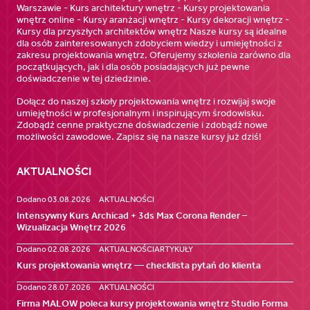
Warszawie - Kurs architektury wnętrz - Kursy projektowania
wnętrz online - Kursy aranżacji wnętrz - Kursy dekoracji wnętrz -
Kursy dla przyszłych architektów wnętrz Nasze kursy są idealne
dla osób zainteresowanych zdobyciem wiedzy i umiejętności z
zakresu projektowania wnętrz. Oferujemy szkolenia zarówno dla
początkujących, jak i dla osób posiadających już pewne
doświadczenie w tej dziedzinie.
Dołącz do naszej szkoły projektowania wnętrz i rozwijaj swoje
umiejętności w profesjonalnym i inspirującym środowisku.
Zdobądź cenne praktyczne doświadczenie i zdobądź nowe
możliwości zawodowe. Zapisz się na nasze kursy już dziś!
AKTUALNOŚCI
Dodano 03.08.2026
AKTUALNOŚCI
Intensywny Kurs Archicad + 3ds Max Corona Render –
Wizualizacja Wnętrz 2026
Dodano 02.08.2026
AKTUALNOŚCI
ARTYKUŁY
Kurs projektowania wnętrz — checklista pytań do klienta
Dodano 28.07.2026
AKTUALNOŚCI
Firma MALOW poleca kursy projektowania wnętrz Studio Forma