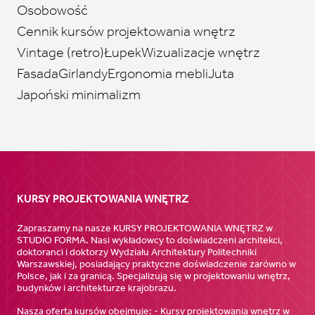
Osobowość
Cennik kursów projektowania wnętrz
Vintage (retro)
Łupek
Wizualizacje wnętrz
Fasada
Girlandy
Ergonomia mebli
Juta
Japoński minimalizm
KURSY PROJEKTOWANIA WNĘTRZ
Zapraszamy na nasze KURSY PROJEKTOWANIA WNĘTRZ w
STUDIO FORMA. Nasi wykładowcy to doświadczeni architekci,
doktoranci i doktorzy Wydziału Architektury Politechniki
Warszawskiej, posiadający praktyczne doświadczenie zarówno w
Polsce, jak i za granicą. Specjalizują się w projektowaniu wnętrz,
budynków i architekturze krajobrazu.
Nasza oferta kursów obejmuje: - Kursy projektowania wnętrz w