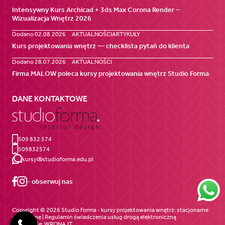
Intensywny Kurs Archicad + 3ds Max Corona Render –
Wizualizacja Wnętrz 2026
Dodano 02.08.2026
AKTUALNOŚCI
ARTYKUŁY
Kurs projektowania wnętrz — checklista pytań do klienta
Dodano 28.07.2026
AKTUALNOŚCI
Firma MALOW poleca kursy projektowania wnętrz Studio Forma
DANE KONTAKTOWE
509 832 574
509832574
kursy@studioforma.edu.pl
- obserwuj nas
Copyright © 2026 Studio Forma - kursy projektowania wnętrz: stacjonarne
oraz online | Regulamin świadczenia
usług drogą elektroniczną
Wykonanie:
WRONA.IT