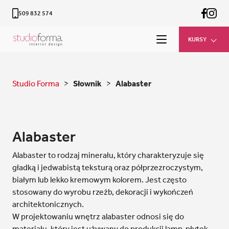
509 832 574
KURSY
Studio Forma
>
Słownik
>
Alabaster
Alabaster
Alabaster to rodzaj minerału, który charakteryzuje się
gładką i jedwabistą teksturą oraz półprzezroczystym,
białym lub lekko kremowym kolorem. Jest często
stosowany do wyrobu rzeźb, dekoracji i wykończeń
architektonicznych.
W projektowaniu wnętrz alabaster odnosi się do
materiału, który jest używany do produkcji lamp, płytek,