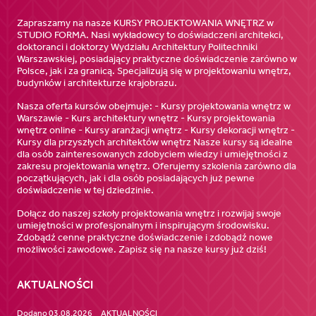
Zapraszamy na nasze KURSY PROJEKTOWANIA WNĘTRZ w
STUDIO FORMA. Nasi wykładowcy to doświadczeni architekci,
doktoranci i doktorzy Wydziału Architektury Politechniki
Warszawskiej, posiadający praktyczne doświadczenie zarówno w
Polsce, jak i za granicą. Specjalizują się w projektowaniu wnętrz,
budynków i architekturze krajobrazu.
Nasza oferta kursów obejmuje: - Kursy projektowania wnętrz w
Warszawie - Kurs architektury wnętrz - Kursy projektowania
wnętrz online - Kursy aranżacji wnętrz - Kursy dekoracji wnętrz -
Kursy dla przyszłych architektów wnętrz Nasze kursy są idealne
dla osób zainteresowanych zdobyciem wiedzy i umiejętności z
zakresu projektowania wnętrz. Oferujemy szkolenia zarówno dla
początkujących, jak i dla osób posiadających już pewne
doświadczenie w tej dziedzinie.
Dołącz do naszej szkoły projektowania wnętrz i rozwijaj swoje
umiejętności w profesjonalnym i inspirującym środowisku.
Zdobądź cenne praktyczne doświadczenie i zdobądź nowe
możliwości zawodowe. Zapisz się na nasze kursy już dziś!
AKTUALNOŚCI
Dodano 03.08.2026
AKTUALNOŚCI