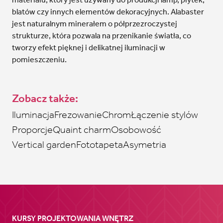
blatów czy innych elementów dekoracyjnych. Alabaster
jest naturalnym minerałem o półprzezroczystej
strukturze, która pozwala na przenikanie światła, co
tworzy efekt pięknej i delikatnej iluminacji w
pomieszczeniu.
Zobacz także:
Iluminacja
Frezowanie
Chrom
Łączenie stylów
Proporcje
Quaint charm
Osobowość
Vertical garden
Fototapeta
Asymetria
KURSY PROJEKTOWANIA WNĘTRZ