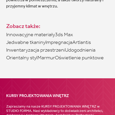
przyjemny klimat w wnętrzu.
Zobacz także:
Innowacyjne materiały
3ds Max
Jedwabne tkaniny
Impregnacja
Artlantis
Inwentaryzacja przestrzeni
Udogodnienia
Orientalny styl
Marmur
Oświetlenie punktowe
KURSY PROJEKTOWANIA WNĘTRZ
Zapraszamy na nasze KURSY PROJEKTOWANIA WNĘTRZ w
STUDIO FORMA. Nasi wykładowcy to doświadczeni architekci,