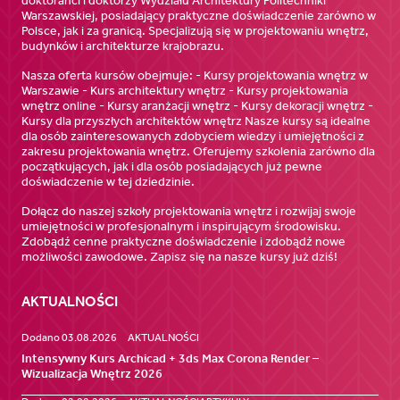
doktoranci i doktorzy Wydziału Architektury Politechniki
Warszawskiej, posiadający praktyczne doświadczenie zarówno w
Polsce, jak i za granicą. Specjalizują się w projektowaniu wnętrz,
budynków i architekturze krajobrazu.
Nasza oferta kursów obejmuje: - Kursy projektowania wnętrz w
Warszawie - Kurs architektury wnętrz - Kursy projektowania
wnętrz online - Kursy aranżacji wnętrz - Kursy dekoracji wnętrz -
Kursy dla przyszłych architektów wnętrz Nasze kursy są idealne
dla osób zainteresowanych zdobyciem wiedzy i umiejętności z
zakresu projektowania wnętrz. Oferujemy szkolenia zarówno dla
początkujących, jak i dla osób posiadających już pewne
doświadczenie w tej dziedzinie.
Dołącz do naszej szkoły projektowania wnętrz i rozwijaj swoje
umiejętności w profesjonalnym i inspirującym środowisku.
Zdobądź cenne praktyczne doświadczenie i zdobądź nowe
możliwości zawodowe. Zapisz się na nasze kursy już dziś!
AKTUALNOŚCI
Dodano 03.08.2026
AKTUALNOŚCI
Intensywny Kurs Archicad + 3ds Max Corona Render –
Wizualizacja Wnętrz 2026