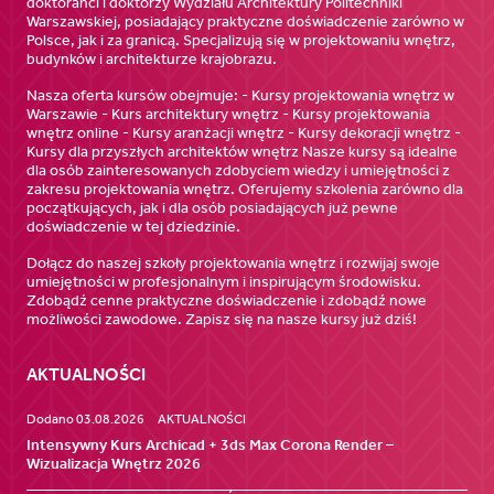
doktoranci i doktorzy Wydziału Architektury Politechniki
Warszawskiej, posiadający praktyczne doświadczenie zarówno w
Polsce, jak i za granicą. Specjalizują się w projektowaniu wnętrz,
budynków i architekturze krajobrazu.
Nasza oferta kursów obejmuje: - Kursy projektowania wnętrz w
Warszawie - Kurs architektury wnętrz - Kursy projektowania
wnętrz online - Kursy aranżacji wnętrz - Kursy dekoracji wnętrz -
Kursy dla przyszłych architektów wnętrz Nasze kursy są idealne
dla osób zainteresowanych zdobyciem wiedzy i umiejętności z
zakresu projektowania wnętrz. Oferujemy szkolenia zarówno dla
początkujących, jak i dla osób posiadających już pewne
doświadczenie w tej dziedzinie.
Dołącz do naszej szkoły projektowania wnętrz i rozwijaj swoje
umiejętności w profesjonalnym i inspirującym środowisku.
Zdobądź cenne praktyczne doświadczenie i zdobądź nowe
możliwości zawodowe. Zapisz się na nasze kursy już dziś!
AKTUALNOŚCI
Dodano 03.08.2026
AKTUALNOŚCI
Intensywny Kurs Archicad + 3ds Max Corona Render –
Wizualizacja Wnętrz 2026