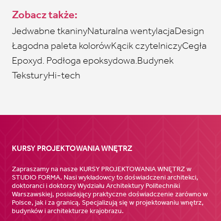
Zobacz także:
Jedwabne tkaniny
Naturalna wentylacja
Design
Łagodna paleta kolorów
Kącik czytelniczy
Cegła
Epoxyd. Podłoga epoksydowa.
Budynek
Tekstury
Hi-tech
KURSY PROJEKTOWANIA WNĘTRZ
Zapraszamy na nasze KURSY PROJEKTOWANIA WNĘTRZ w
STUDIO FORMA. Nasi wykładowcy to doświadczeni architekci,
doktoranci i doktorzy Wydziału Architektury Politechniki
Warszawskiej, posiadający praktyczne doświadczenie zarówno w
Polsce, jak i za granicą. Specjalizują się w projektowaniu wnętrz,
budynków i architekturze krajobrazu.