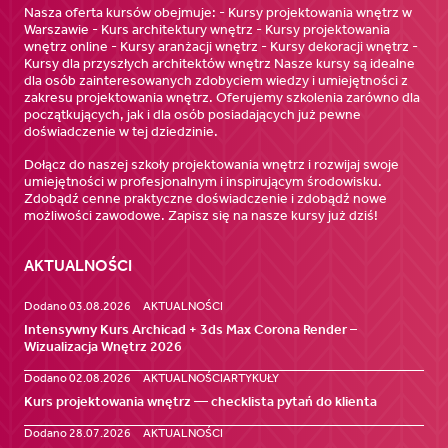
Nasza oferta kursów obejmuje: - Kursy projektowania wnętrz w
Warszawie - Kurs architektury wnętrz - Kursy projektowania
wnętrz online - Kursy aranżacji wnętrz - Kursy dekoracji wnętrz -
Kursy dla przyszłych architektów wnętrz Nasze kursy są idealne
dla osób zainteresowanych zdobyciem wiedzy i umiejętności z
zakresu projektowania wnętrz. Oferujemy szkolenia zarówno dla
początkujących, jak i dla osób posiadających już pewne
doświadczenie w tej dziedzinie.
Dołącz do naszej szkoły projektowania wnętrz i rozwijaj swoje
umiejętności w profesjonalnym i inspirującym środowisku.
Zdobądź cenne praktyczne doświadczenie i zdobądź nowe
możliwości zawodowe. Zapisz się na nasze kursy już dziś!
AKTUALNOŚCI
Dodano 03.08.2026
AKTUALNOŚCI
Intensywny Kurs Archicad + 3ds Max Corona Render –
Wizualizacja Wnętrz 2026
Dodano 02.08.2026
AKTUALNOŚCI
ARTYKUŁY
Kurs projektowania wnętrz — checklista pytań do klienta
Dodano 28.07.2026
AKTUALNOŚCI