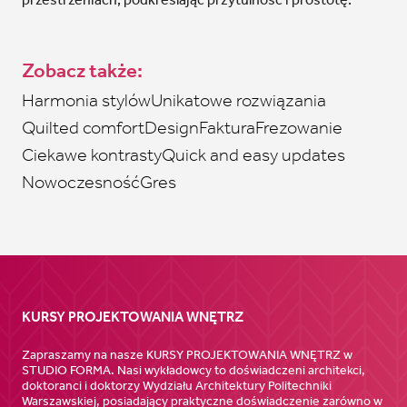
Zobacz także:
Harmonia stylów
Unikatowe rozwiązania
Quilted comfort
Design
Faktura
Frezowanie
Ciekawe kontrasty
Quick and easy updates
Nowoczesność
Gres
KURSY PROJEKTOWANIA WNĘTRZ
Zapraszamy na nasze KURSY PROJEKTOWANIA WNĘTRZ w
STUDIO FORMA. Nasi wykładowcy to doświadczeni architekci,
doktoranci i doktorzy Wydziału Architektury Politechniki
Warszawskiej, posiadający praktyczne doświadczenie zarówno w