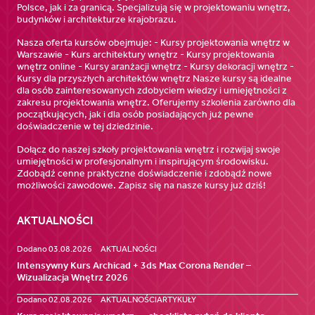
Polsce, jak i za granicą. Specjalizują się w projektowaniu wnętrz,
budynków i architekturze krajobrazu.
Nasza oferta kursów obejmuje: - Kursy projektowania wnętrz w
Warszawie - Kurs architektury wnętrz - Kursy projektowania
wnętrz online - Kursy aranżacji wnętrz - Kursy dekoracji wnętrz -
Kursy dla przyszłych architektów wnętrz Nasze kursy są idealne
dla osób zainteresowanych zdobyciem wiedzy i umiejętności z
zakresu projektowania wnętrz. Oferujemy szkolenia zarówno dla
początkujących, jak i dla osób posiadających już pewne
doświadczenie w tej dziedzinie.
Dołącz do naszej szkoły projektowania wnętrz i rozwijaj swoje
umiejętności w profesjonalnym i inspirującym środowisku.
Zdobądź cenne praktyczne doświadczenie i zdobądź nowe
możliwości zawodowe. Zapisz się na nasze kursy już dziś!
AKTUALNOŚCI
Dodano 03.08.2026
AKTUALNOŚCI
Intensywny Kurs Archicad + 3ds Max Corona Render –
Wizualizacja Wnętrz 2026
Dodano 02.08.2026
AKTUALNOŚCI
ARTYKUŁY