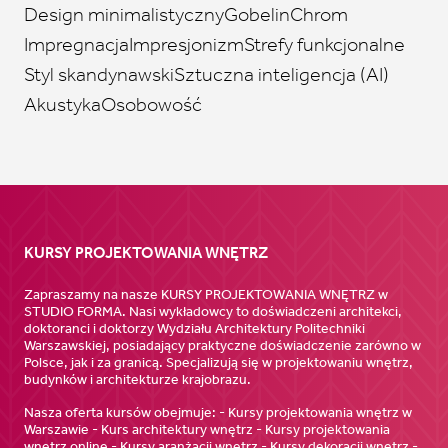
Design minimalistyczny
Gobelin
Chrom
Impregnacja
Impresjonizm
Strefy funkcjonalne
Styl skandynawski
Sztuczna inteligencja (AI)
Akustyka
Osobowość
KURSY PROJEKTOWANIA WNĘTRZ
Zapraszamy na nasze KURSY PROJEKTOWANIA WNĘTRZ w
STUDIO FORMA. Nasi wykładowcy to doświadczeni architekci,
doktoranci i doktorzy Wydziału Architektury Politechniki
Warszawskiej, posiadający praktyczne doświadczenie zarówno w
Polsce, jak i za granicą. Specjalizują się w projektowaniu wnętrz,
budynków i architekturze krajobrazu.
Nasza oferta kursów obejmuje: - Kursy projektowania wnętrz w
Warszawie - Kurs architektury wnętrz - Kursy projektowania
wnętrz online - Kursy aranżacji wnętrz - Kursy dekoracji wnętrz -