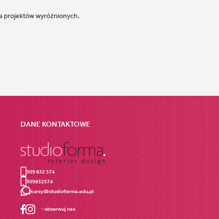
ja projektów wyróżnionych.
DANE KONTAKTOWE
509 832 574
509832574
kursy@studioforma.edu.pl
- obserwuj nas