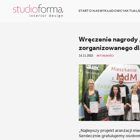
START
O NAS
WYKŁADOWCY
AKTUALN
Wręczenie nagrody „
zorganizowanego dl
14.11.2022
AKTUALNOŚCI
„Najlepszy projekt aranżacji m
Serdecznie gratulujemy osobo