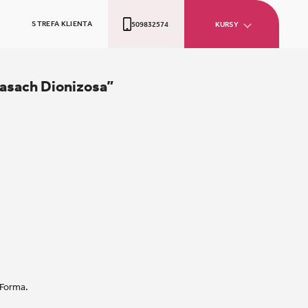
STREFA KLIENTA
509832574
KURSY
rasach Dionizosa”
 Forma.