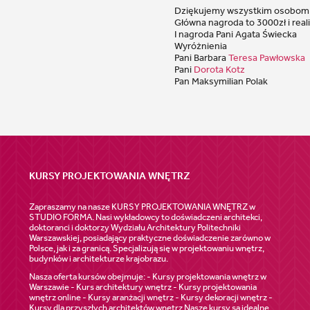
Dziękujemy wszystkim osobom z
Główna nagroda to 3000zł i rea
I nagroda Pani Agata Świecka
Wyróżnienia
Pani Barbara
Teresa Pawłowska
Pani
Dorota Kotz
Pan Maksymilian Polak
KURSY PROJEKTOWANIA WNĘTRZ
Zapraszamy na nasze KURSY PROJEKTOWANIA WNĘTRZ w
STUDIO FORMA. Nasi wykładowcy to doświadczeni architekci,
doktoranci i doktorzy Wydziału Architektury Politechniki
Warszawskiej, posiadający praktyczne doświadczenie zarówno w
Polsce, jak i za granicą. Specjalizują się w projektowaniu wnętrz,
budynków i architekturze krajobrazu.
Nasza oferta kursów obejmuje: - Kursy projektowania wnętrz w
Warszawie - Kurs architektury wnętrz - Kursy projektowania
wnętrz online - Kursy aranżacji wnętrz - Kursy dekoracji wnętrz -
Kursy dla przyszłych architektów wnętrz Nasze kursy są idealne