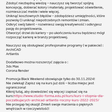
Zdobyć niezbędną wiedzę – nauczysz się tworzyć spójną
koncepcję, dobierać kolory i materiały, projektować oświetlenie,
rozmieszczać meble i wiele więcej.
Uniknąć kosztownych błędów – zdobędziesz umiejętności, które
pozwolą Ci uniknąć niepotrzebnych remontów i zmian.
Odkryć swój talent – rozwiniesz swoją kreatywność i odkryjesz
pasję do projektowania.
Otworzyć drzwi do kariery – po ukończeniu kursu będziesz mógł
rozpocząć karierę w branży projektowej.
Nauczysz się obsługiwać profesjonalne programy ( w pakiecie) :
ArchiCAD
Artlantis
Dodatkowo można rozszerzyć zajęcia o :
3ds Max
Corona Render
Promocja Black Weekend obowiązuje tylko do 30.11.2024!
Nie zwlekaj! Zapisz się na kurs już dziś – liczba miejsc jest
ograniczona!
Kliknij tutaj, aby dowiedzieć się więcej i zapisać się na
kurs:
https://www.studio-forma.edu.pl/kurs/kurs-i-stopnia-dla-
poczatkujacych-archicad-artlantis-roczny-kurs-2022-2023/
Nie przegap tej okazji! Zmień swoje marzenia o pięknych
wnętrzach w rzeczywistość!