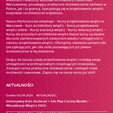
doktoranci i doktorzy Wydziału Architektury Politechniki
Warszawskiej, posiadający praktyczne doświadczenie zarówno w
Polsce, jak i za granicą. Specjalizują się w projektowaniu wnętrz,
budynków i architekturze krajobrazu.
Nasza oferta kursów obejmuje: - Kursy projektowania wnętrz w
Warszawie - Kurs architektury wnętrz - Kursy projektowania
wnętrz online - Kursy aranżacji wnętrz - Kursy dekoracji wnętrz -
Kursy dla przyszłych architektów wnętrz Nasze kursy są idealne
dla osób zainteresowanych zdobyciem wiedzy i umiejętności z
zakresu projektowania wnętrz. Oferujemy szkolenia zarówno dla
początkujących, jak i dla osób posiadających już pewne
doświadczenie w tej dziedzinie.
Dołącz do naszej szkoły projektowania wnętrz i rozwijaj swoje
umiejętności w profesjonalnym i inspirującym środowisku.
Zdobądź cenne praktyczne doświadczenie i zdobądź nowe
możliwości zawodowe. Zapisz się na nasze kursy już dziś!
AKTUALNOŚCI
Dodano 03.08.2026
AKTUALNOŚCI
Intensywny Kurs Archicad + 3ds Max Corona Render –
Wizualizacja Wnętrz 2026