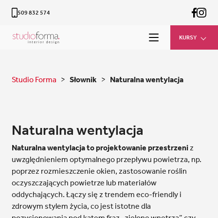
509 832 574
KURSY
Studio Forma
>
Słownik
>
Naturalna wentylacja
Naturalna wentylacja
Naturalna wentylacja to projektowanie przestrzeni
z
uwzględnieniem optymalnego przepływu powietrza, np.
poprzez rozmieszczenie okien, zastosowanie roślin
oczyszczających powietrze lub materiałów
oddychających. Łączy się z trendem eco-friendly i
zdrowym stylem życia, co jest istotne dla
pozycjonowania pod kątem fraz „zielone wnętrza” czy