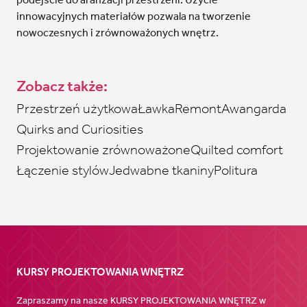
innowacyjnych materiałów pozwala na tworzenie
nowoczesnych i zrównoważonych wnętrz.
Zobacz także:
Przestrzeń użytkowa
Ławka
Remont
Awangarda
Quirks and Curiosities
Projektowanie zrównoważone
Quilted comfort
Łączenie stylów
Jedwabne tkaniny
Politura
KURSY PROJEKTOWANIA WNĘTRZ
Zapraszamy na nasze KURSY PROJEKTOWANIA WNĘTRZ w