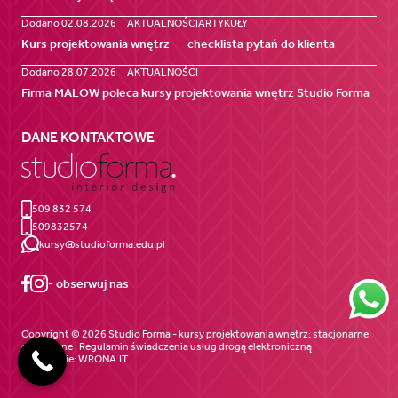
Dodano 02.08.2026
AKTUALNOŚCI
ARTYKUŁY
Kurs projektowania wnętrz — checklista pytań do klienta
Dodano 28.07.2026
AKTUALNOŚCI
Firma MALOW poleca kursy projektowania wnętrz Studio Forma
DANE KONTAKTOWE
509 832 574
509832574
kursy@studioforma.edu.pl
- obserwuj nas
Copyright © 2026 Studio Forma - kursy projektowania wnętrz: stacjonarne
oraz online | Regulamin świadczenia
usług drogą elektroniczną
Wykonanie:
WRONA.IT