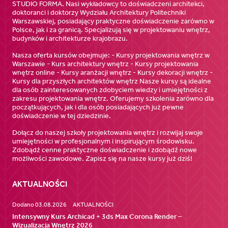
STUDIO FORMA. Nasi wykładowcy to doświadczeni architekci,
doktoranci i doktorzy Wydziału Architektury Politechniki
Warszawskiej, posiadający praktyczne doświadczenie zarówno w
Polsce, jak i za granicą. Specjalizują się w projektowaniu wnętrz,
budynków i architekturze krajobrazu.
Nasza oferta kursów obejmuje: - Kursy projektowania wnętrz w
Warszawie - Kurs architektury wnętrz - Kursy projektowania
wnętrz online - Kursy aranżacji wnętrz - Kursy dekoracji wnętrz -
Kursy dla przyszłych architektów wnętrz Nasze kursy są idealne
dla osób zainteresowanych zdobyciem wiedzy i umiejętności z
zakresu projektowania wnętrz. Oferujemy szkolenia zarówno dla
początkujących, jak i dla osób posiadających już pewne
doświadczenie w tej dziedzinie.
Dołącz do naszej szkoły projektowania wnętrz i rozwijaj swoje
umiejętności w profesjonalnym i inspirującym środowisku.
Zdobądź cenne praktyczne doświadczenie i zdobądź nowe
możliwości zawodowe. Zapisz się na nasze kursy już dziś!
AKTUALNOŚCI
Dodano 03.08.2026
AKTUALNOŚCI
Intensywny Kurs Archicad + 3ds Max Corona Render –
Wizualizacja Wnętrz 2026