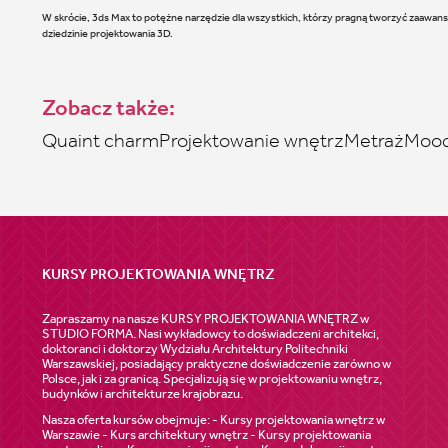
W skrócie, 3ds Max to potężne narzędzie dla wszystkich, którzy pragną tworzyć zaawans
dziedzinie projektowania 3D.
Zobacz także:
Quaint charm
Projektowanie wnętrz
Metraż
Mood
KURSY PROJEKTOWANIA WNĘTRZ
Zapraszamy na nasze KURSY PROJEKTOWANIA WNĘTRZ w
STUDIO FORMA. Nasi wykładowcy to doświadczeni architekci,
doktoranci i doktorzy Wydziału Architektury Politechniki
Warszawskiej, posiadający praktyczne doświadczenie zarówno w
Polsce, jak i za granicą. Specjalizują się w projektowaniu wnętrz,
budynków i architekturze krajobrazu.
Nasza oferta kursów obejmuje: - Kursy projektowania wnętrz w
Warszawie - Kurs architektury wnętrz - Kursy projektowania