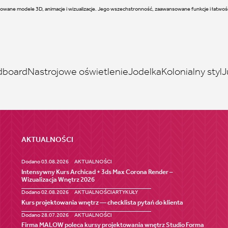
owane modele 3D, animacje i wizualizacje. Jego wszechstronność, zaawansowane funkcje i łatwość
board
Nastrojowe oświetlenie
Jodelka
Kolonialny styl
J
AKTUALNOŚCI
Dodano 03.08.2026
AKTUALNOŚCI
Intensywny Kurs Archicad + 3ds Max Corona Render –
Wizualizacja Wnętrz 2026
Dodano 02.08.2026
AKTUALNOŚCI
ARTYKUŁY
Kurs projektowania wnętrz — checklista pytań do klienta
Dodano 28.07.2026
AKTUALNOŚCI
Firma MALOW poleca kursy projektowania wnętrz Studio Forma