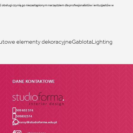
 obsługi czynią go niezastąpionym narzędziem dla profesjonalistów i entuzjastów w
utowe elementy dekoracyjne
Gablota
Lighting
DANE KONTAKTOWE
509 832 574
509832574
kursy@studioforma.edu.pl