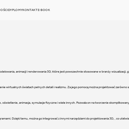
OŚCI
DYPLOMY
KONTAKT
E-BOOK
elowania, animacji i renderowania 3D, które jest powszechnie stosowane w branży wizualizacji, 
e wirtualnych światach pełnych detali i realizmu. Za jego pomocą można projektować zarówno sta
e, oświetlenie, animacja, symulacje fizyczne i wiele innych. Pozwala on na tworzenie skomplikowan
rogramami. Dzięki temu, można go integrować z innymi narzędziami do projektowania 3D, , co ułat