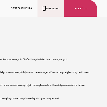
STREFA KLIENTA
509832574
KURSY
gier komputerowych, filmów i innych dziedzinach kreatywnych.
tyczne modele, jak i dynamiczne animacje, które zachwycają jakością i realizmem.
ych scen, zarówno wnętrz jak i zewnętrznych, z dbałością o najmniejsze detale.
wia pracę i wymianę danych między różnymi programami.