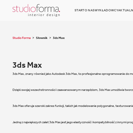
START
O NAS
WYKŁADOWCY
AKTUALN
Studio Forma
>
Słownik
>
3ds Max
3ds Max
3ds Max, znany również jako Autodesk 3ds Max, to profesjonalne oprogramowanie do mod
Dzięki swojej wszechstronności i zaawansowanym narzędziom, 3ds Max umożliwia tworzeni
3ds Max oferuje szeroki zakres funkcji, takich jak modelowanie polygonalne, texturowani
Jedną z największych zalet 3ds Max jest jego elastyczność i kompatybilność z innymi p