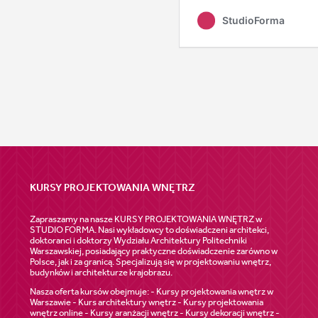
KURSY PROJEKTOWANIA WNĘTRZ
Zapraszamy na nasze KURSY PROJEKTOWANIA WNĘTRZ w
STUDIO FORMA. Nasi wykładowcy to doświadczeni architekci,
doktoranci i doktorzy Wydziału Architektury Politechniki
Warszawskiej, posiadający praktyczne doświadczenie zarówno w
Polsce, jak i za granicą. Specjalizują się w projektowaniu wnętrz,
budynków i architekturze krajobrazu.
Nasza oferta kursów obejmuje: - Kursy projektowania wnętrz w
Warszawie - Kurs architektury wnętrz - Kursy projektowania
wnętrz online - Kursy aranżacji wnętrz - Kursy dekoracji wnętrz -