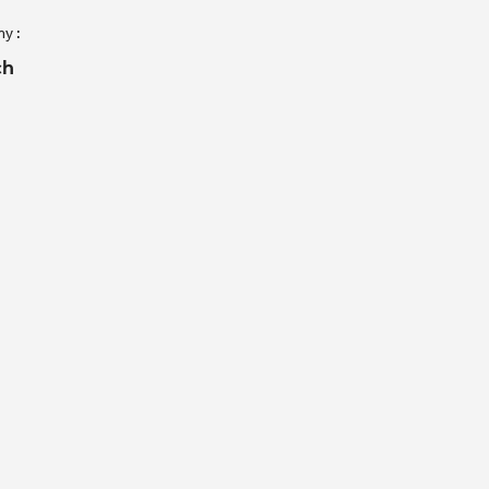
y :
ch