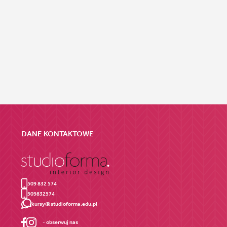
DANE KONTAKTOWE
509 832 574
509832574
kursy@studioforma.edu.pl
- obserwuj nas