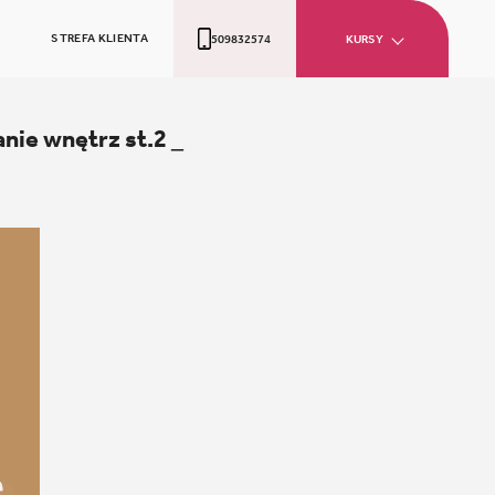
STREFA KLIENTA
509832574
KURSY
nie wnętrz st.2 _