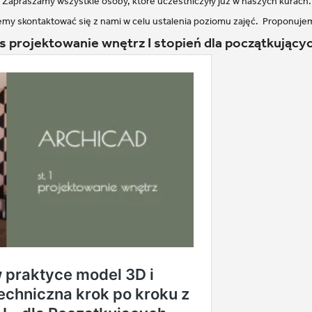
. Zapraszamy wszystkie osoby, które uczestniczyły już w naszych kurach.
my skontaktować się z nami w celu ustalenia poziomu zajęć. Proponujem
is projektowanie wnętrz I stopień dla początkujący