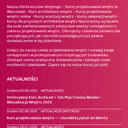
Nasza oferta kursów obejmuje: - Kursy projektowania wnętrz w
Warszawie - Kurs architektury wnętrz - Kursy projektowania
wnętrz online - Kursy aranżacji wnętrz - Kursy dekoracji wnętrz -
Kursy dla przyszłych architektów wnętrz Nasze kursy są idealne
dla osób zainteresowanych zdobyciem wiedzy i umiejętności z
zakresu projektowania wnętrz. Oferujemy szkolenia zarówno dla
początkujących, jak i dla osób posiadających już pewne
doświadczenie w tej dziedzinie.
Dołącz do naszej szkoły projektowania wnętrz i rozwijaj swoje
umiejętności w profesjonalnym i inspirującym środowisku.
Zdobądź cenne praktyczne doświadczenie i zdobądź nowe
możliwości zawodowe. Zapisz się na nasze kursy już dziś!
AKTUALNOŚCI
Dodano 03.08.2026
AKTUALNOŚCI
Intensywny Kurs Archicad + 3ds Max Corona Render –
Wizualizacja Wnętrz 2026
Dodano 02.08.2026
AKTUALNOŚCI
ARTYKUŁY
Kurs projektowania wnętrz — checklista pytań do klienta
Dodano 28.07.2026
AKTUALNOŚCI