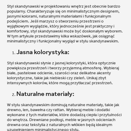
Styl skandynawski w projektowaniu wnętrz jest obecnie bardzo
popularny. Charakteryzuje się on minimalistycznym designem,
jasnymi kolorami, naturalnymi materiałami i funkcjonalnym
podejściem. Jeśli marzysz o stworzeniu przestrzeni o
wyjątkowym wyglądzie, który jednocześnie jest praktyczny i
komfortowy, styl skandynawski może być doskonałym wyborem.
W tym artykule przedstawimy kilka wskazówek, jak osiągnąć
minimalistyczny i funkcjonalny wygląd w stylu skandynawskim.
Jasna kolorystyka:
Styl skandynawski słynie z jasnej kolorystyki, która optycznie
powiększa przestrzeń i tworzy przyjemną atmosferę. Wybieraj
białe, pastelowe odcienie, szarości oraz delikatne akcenty
kolorystyczne, takie jak niebieski czy zieleń. Unikaj zbyt
intensywnych kolorów, które mogą przytłaczać przestrzeń.
Naturalne materiały:
W stylu skandynawskim dominują naturalne materiały, takie jak
drewno, len, bawełna czy rattan. Wybieraj meble i dodatki
wykonane z tych materiałów, które dodadzą ciepła i przytulności
do wnętrza. Drewniane podłogi, meble w jasnych odcieniach
drewna oraz tekstylia z naturalnych włókien będą idealnym
uzupełnieniem minimalistycznego stylu.