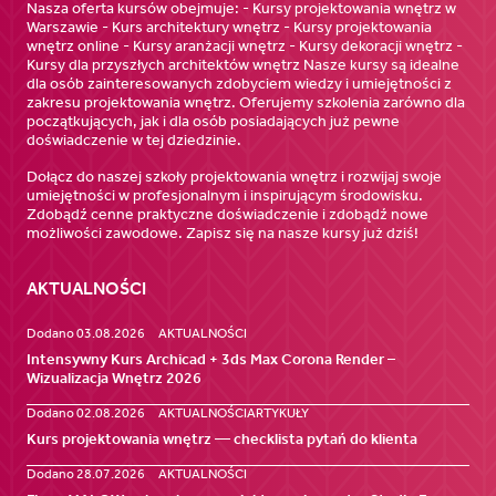
Nasza oferta kursów obejmuje: - Kursy projektowania wnętrz w
Warszawie - Kurs architektury wnętrz - Kursy projektowania
wnętrz online - Kursy aranżacji wnętrz - Kursy dekoracji wnętrz -
Kursy dla przyszłych architektów wnętrz Nasze kursy są idealne
dla osób zainteresowanych zdobyciem wiedzy i umiejętności z
zakresu projektowania wnętrz. Oferujemy szkolenia zarówno dla
początkujących, jak i dla osób posiadających już pewne
doświadczenie w tej dziedzinie.
Dołącz do naszej szkoły projektowania wnętrz i rozwijaj swoje
umiejętności w profesjonalnym i inspirującym środowisku.
Zdobądź cenne praktyczne doświadczenie i zdobądź nowe
możliwości zawodowe. Zapisz się na nasze kursy już dziś!
AKTUALNOŚCI
Dodano 03.08.2026
AKTUALNOŚCI
Intensywny Kurs Archicad + 3ds Max Corona Render –
Wizualizacja Wnętrz 2026
Dodano 02.08.2026
AKTUALNOŚCI
ARTYKUŁY
Kurs projektowania wnętrz — checklista pytań do klienta
Dodano 28.07.2026
AKTUALNOŚCI