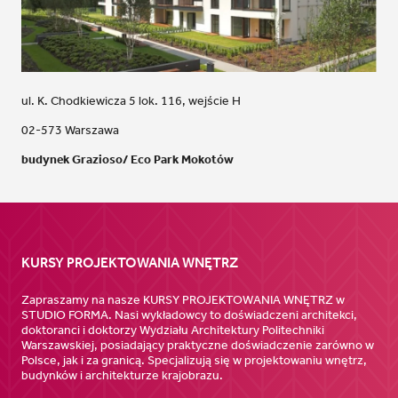
ul. K. Chodkiewicza 5 lok. 116, wejście H
02-573 Warszawa
budynek Grazioso/ Eco Park Mokotów
KURSY PROJEKTOWANIA WNĘTRZ
Zapraszamy na nasze KURSY PROJEKTOWANIA WNĘTRZ w
STUDIO FORMA. Nasi wykładowcy to doświadczeni architekci,
doktoranci i doktorzy Wydziału Architektury Politechniki
Warszawskiej, posiadający praktyczne doświadczenie zarówno w
Polsce, jak i za granicą. Specjalizują się w projektowaniu wnętrz,
budynków i architekturze krajobrazu.