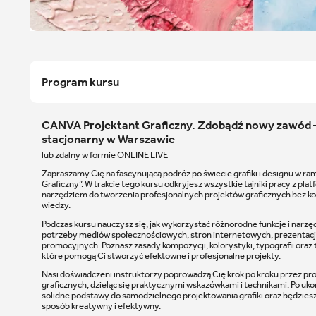
Program kursu
CANVA Projektant Graficzny. Zdobądź nowy zawód – 
stacjonarny w Warszawie
lub zdalny w formie ONLINE LIVE
Zapraszamy Cię na fascynującą podróż po świecie grafiki i designu w 
Graficzny”. W trakcie tego kursu odkryjesz wszystkie tajniki pracy z pl
narzędziem do tworzenia profesjonalnych projektów graficznych bez kon
wiedzy.
Podczas kursu nauczysz się, jak wykorzystać różnorodne funkcje i narzę
potrzeby mediów społecznościowych, stron internetowych, prezentacji,
promocyjnych. Poznasz zasady kompozycji, kolorystyki, typografii oraz
które pomogą Ci stworzyć efektowne i profesjonalne projekty.
Nasi doświadczeni instruktorzy poprowadzą Cię krok po kroku przez p
graficznych, dzieląc się praktycznymi wskazówkami i technikami. Po uko
solidne podstawy do samodzielnego projektowania grafiki oraz będziesz
sposób kreatywny i efektywny.