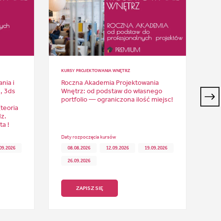
KURSY PROJEKTOWANIA WNĘTRZ
KUR
nia i
Roczna Akademia Projektowania
Ku
, 3ds
Wnętrz: od podstaw do własnego
pr
portfolio — ograniczona ilość miejsc!
Po
teoria
ma
z.
in
a !
Wi
Daty rozpoczęcia kursów
Dat
09.2026
08.08.2026
12.09.2026
19.09.2026
26.09.2026
ZAPISZ SIĘ