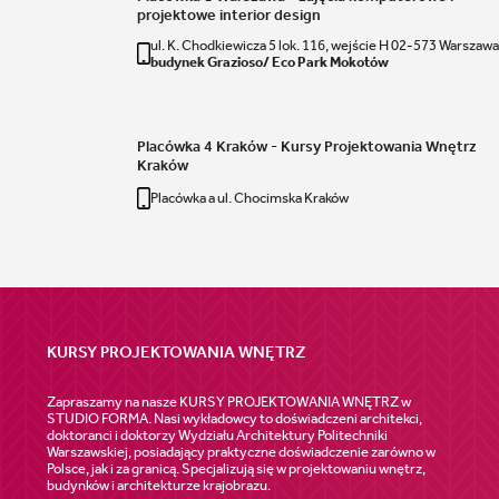
projektowe interior design
ul. K. Chodkiewicza 5 lok. 116, wejście H 02-573 Warszawa
budynek Grazioso/ Eco Park Mokotów
Placówka 4 Kraków - Kursy Projektowania Wnętrz
Kraków
Placówka a ul. Chocimska Kraków
KURSY PROJEKTOWANIA WNĘTRZ
Zapraszamy na nasze KURSY PROJEKTOWANIA WNĘTRZ w
STUDIO FORMA. Nasi wykładowcy to doświadczeni architekci,
doktoranci i doktorzy Wydziału Architektury Politechniki
Warszawskiej, posiadający praktyczne doświadczenie zarówno w
Polsce, jak i za granicą. Specjalizują się w projektowaniu wnętrz,
budynków i architekturze krajobrazu.