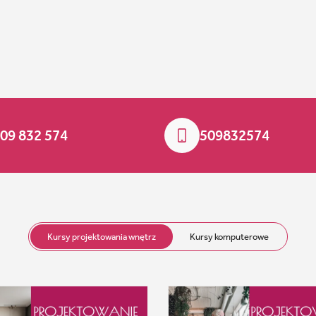
09 832 574
509832574
Kursy projektowania wnętrz
Kursy komputerowe