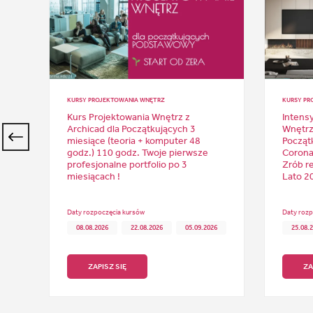
KURSY PROJEKTOWANIA WNĘTRZ
KURSY PR
Kurs Projektowania Wnętrz z
Intens
x)
Archicad dla Początkujących 3
Wnętrz
miesiące (teoria + komputer 48
Począt
do
godz.) 110 godz. Twoje pierwsze
Corona 
profesjonalne portfolio po 3
Zrób re
miesiącach !
Lato 2
Daty rozpoczęcia kursów
Daty rozp
08.08.2026
22.08.2026
05.09.2026
25.08.
ZAPISZ SIĘ
ZA