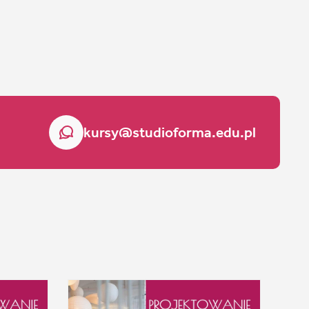
kursy@studioforma.edu.pl