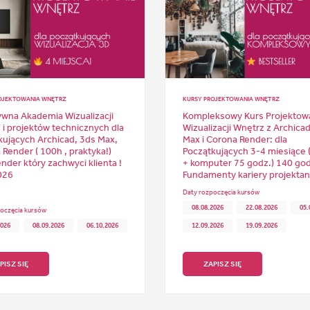
OJEKTOWANIA WNĘTRZ
KURSY PROJEKTOWANIA WNĘTRZ
ywna Akademia Wizualizacji
Kompleksowy Kurs Projektowa
 i projektów technicznych dla
Wizualizacji Wnętrz z Archicad
kujących Archicad, 3ds Max,
Max i Corona Render: dla
Render ( 100h , praktyka!)
Początkujących 3-4 miesiące (
nder który zachwyci klienta !
+ komputer 75 godz.) 140 god
026
Fundamenty kariery projektant
Daty rozpoczęcia kursów
08.08.2026
22.08.2026
05.
oczęcia kursów
2026
08.09.2026
06.10.2026
12.09.2026
19.09.2026
PISZ SIĘ
ZAPISZ SIĘ