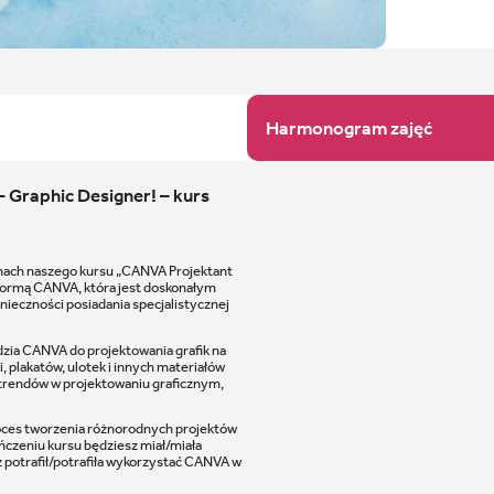
Harmonogram zajęć
Graphic Designer! – kurs
ramach naszego kursu „CANVA Projektant
atformą CANVA, która jest doskonałym
ieczności posiadania specjalistycznej
dzia CANVA do projektowania grafik na
 plakatów, ulotek i innych materiałów
 trendów w projektowaniu graficznym,
roces tworzenia różnorodnych projektów
ńczeniu kursu będziesz miał/miała
 potrafił/potrafiła wykorzystać CANVA w