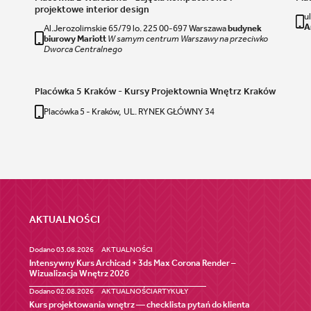
projektowe interior design
u
A
Al.Jerozolimskie 65/79 lo. 225 00-697 Warszawa
budynek
biurowy Mariott
W samym centrum Warszawy na przeciwko
Dworca Centralnego
Placówka 5 Kraków - Kursy Projektownia Wnętrz Kraków
Placówka 5 - Kraków, UL. RYNEK GŁÓWNY 34
AKTUALNOŚCI
Dodano 03.08.2026
AKTUALNOŚCI
Intensywny Kurs Archicad + 3ds Max Corona Render –
Wizualizacja Wnętrz 2026
Dodano 02.08.2026
AKTUALNOŚCI
ARTYKUŁY
Kurs projektowania wnętrz — checklista pytań do klienta