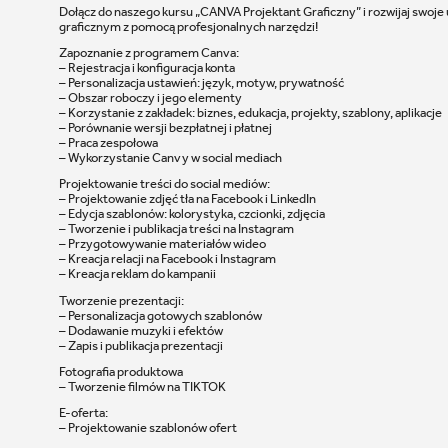
Dołącz do naszego kursu „CANVA Projektant Graficzny” i rozwijaj swoje
graficznym z pomocą profesjonalnych narzędzi!
Zapoznanie z programem Canva:
– Rejestracja i konfiguracja konta
– Personalizacja ustawień: język, motyw, prywatność
– Obszar roboczy i jego elementy
– Korzystanie z zakładek: biznes, edukacja, projekty, szablony, aplikacje
– Porównanie wersji bezpłatnej i płatnej
– Praca zespołowa
– Wykorzystanie Canvy w social mediach
Projektowanie treści do social mediów:
– Projektowanie zdjęć tła na Facebook i LinkedIn
– Edycja szablonów: kolorystyka, czcionki, zdjęcia
– Tworzenie i publikacja treści na Instagram
– Przygotowywanie materiałów wideo
– Kreacja relacji na Facebook i Instagram
– Kreacja reklam do kampanii
Tworzenie prezentacji:
– Personalizacja gotowych szablonów
– Dodawanie muzyki i efektów
– Zapis i publikacja prezentacji
Fotografia produktowa
– Tworzenie filmów na TIKTOK
E-oferta:
– Projektowanie szablonów ofert