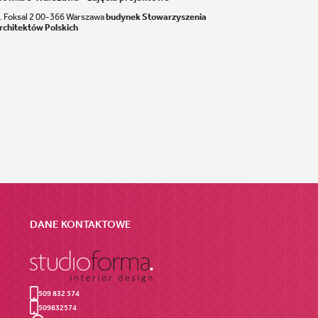
l. Foksal 2 00-366 Warszawa
budynek Stowarzyszenia
rchitektów Polskich
DANE KONTAKTOWE
509 832 574
509832574