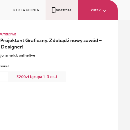
STREFA KLIENTA
509832574
KURSY
MPUTEROWE
rojektant Graficzny. Zdobądź nowy zawód –
 Designer!
cjonarne lub online live
 kursu:
3200zł (grupa 1-3 os.)