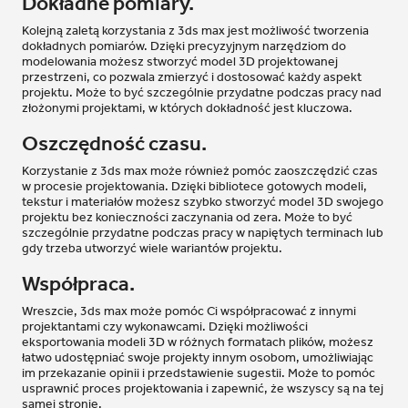
Dokładne pomiary.
Kolejną zaletą korzystania z 3ds max jest możliwość tworzenia
dokładnych pomiarów. Dzięki precyzyjnym narzędziom do
modelowania możesz stworzyć model 3D projektowanej
przestrzeni, co pozwala zmierzyć i dostosować każdy aspekt
projektu. Może to być szczególnie przydatne podczas pracy nad
złożonymi projektami, w których dokładność jest kluczowa.
Oszczędność czasu.
Korzystanie z 3ds max może również pomóc zaoszczędzić czas
w procesie projektowania. Dzięki bibliotece gotowych modeli,
tekstur i materiałów możesz szybko stworzyć model 3D swojego
projektu bez konieczności zaczynania od zera. Może to być
szczególnie przydatne podczas pracy w napiętych terminach lub
gdy trzeba utworzyć wiele wariantów projektu.
Współpraca.
Wreszcie, 3ds max może pomóc Ci współpracować z innymi
projektantami czy wykonawcami. Dzięki możliwości
eksportowania modeli 3D w różnych formatach plików, możesz
łatwo udostępniać swoje projekty innym osobom, umożliwiając
im przekazanie opinii i przedstawienie sugestii. Może to pomóc
usprawnić proces projektowania i zapewnić, że wszyscy są na tej
samej stronie.